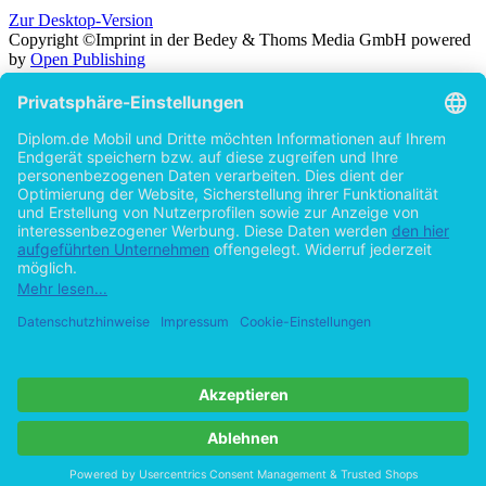
Zur Desktop-Version
Copyright ©Imprint in der Bedey & Thoms Media GmbH
powered
by
Open Publishing
Zurück
Suche in
Titel
Autor
Volltext
Erscheinungsjahr
Beliebiges Erscheinungsjahr
ab 2026
ab 2025
ab 2024
ab 2023
ab 2022
ab 2021
ab 2020
ab 2015
ab 2010
ab 2005
Cookie-Einstellungen