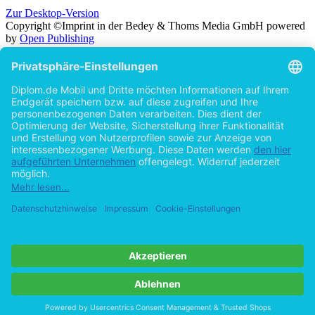
Zur Desktop-Version
Copyright ©Imprint in der Bedey & Thoms Media GmbH
powered
by
Open Publishing
Zurück
Suche in
Titel
Autor
Volltext
Erscheinungsjahr
Beliebiges Erscheinungsjahr
ab 2026
ab 2025
ab 2024
ab 2023
ab 2022
ab 2021
ab 2020
ab 2015
ab 2010
ab 2005
Cookie-Einstellungen