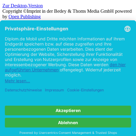
Zur Desktop-Version
Copyright ©Imprint in der Bedey & Thoms Media GmbH
powered
by
Open Publishing
Zurück
Suche in
Titel
Autor
Volltext
Erscheinungsjahr
Beliebiges Erscheinungsjahr
ab 2026
ab 2025
ab 2024
ab 2023
ab 2022
ab 2021
ab 2020
ab 2015
ab 2010
ab 2005
Cookie-Einstellungen