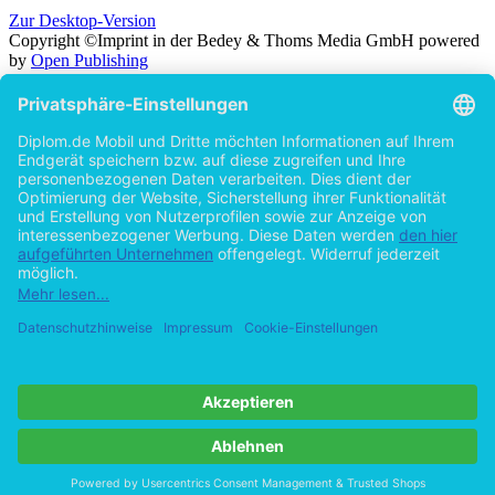
Zur Desktop-Version
Copyright ©Imprint in der Bedey & Thoms Media GmbH
powered
by
Open Publishing
Zurück
Suche in
Titel
Autor
Volltext
Erscheinungsjahr
Beliebiges Erscheinungsjahr
ab 2026
ab 2025
ab 2024
ab 2023
ab 2022
ab 2021
ab 2020
ab 2015
ab 2010
ab 2005
Cookie-Einstellungen