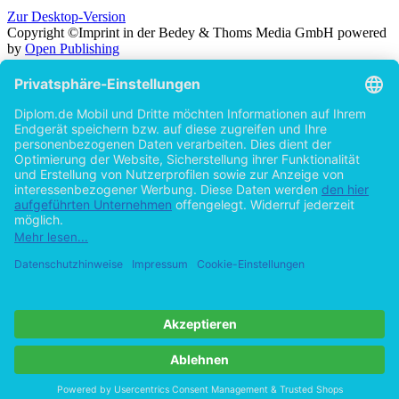
Zur Desktop-Version
Copyright ©Imprint in der Bedey & Thoms Media GmbH
powered
by
Open Publishing
Zurück
Suche in
Titel
Autor
Volltext
Erscheinungsjahr
Beliebiges Erscheinungsjahr
ab 2026
ab 2025
ab 2024
ab 2023
ab 2022
ab 2021
ab 2020
ab 2015
ab 2010
ab 2005
Cookie-Einstellungen