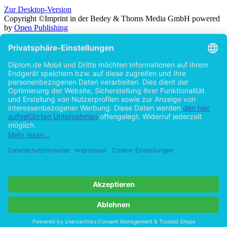
Zur Desktop-Version
Copyright ©Imprint in der Bedey & Thoms Media GmbH
powered
by
Open Publishing
Zurück
Suche in
Titel
Autor
Volltext
Erscheinungsjahr
Beliebiges Erscheinungsjahr
ab 2026
ab 2025
ab 2024
ab 2023
ab 2022
ab 2021
ab 2020
ab 2015
ab 2010
ab 2005
Cookie-Einstellungen