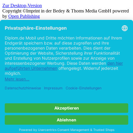
Zur Desktop-Version
Copyright ©Imprint in der Bedey & Thoms Media GmbH
powered
by
Open Publishing
Zurück
Suche in
Titel
Autor
Volltext
Erscheinungsjahr
Beliebiges Erscheinungsjahr
ab 2026
ab 2025
ab 2024
ab 2023
ab 2022
ab 2021
ab 2020
ab 2015
ab 2010
ab 2005
Cookie-Einstellungen