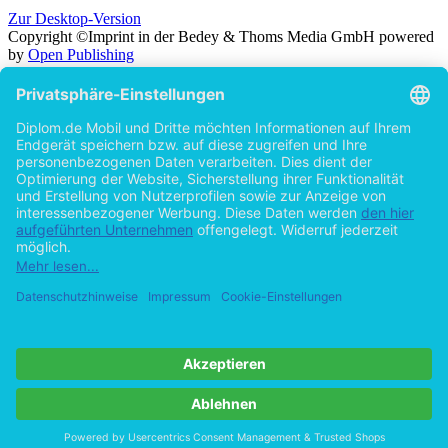
Zur Desktop-Version
Copyright ©Imprint in der Bedey & Thoms Media GmbH
powered
by
Open Publishing
Zurück
Suche in
Titel
Autor
Volltext
Erscheinungsjahr
Beliebiges Erscheinungsjahr
ab 2026
ab 2025
ab 2024
ab 2023
ab 2022
ab 2021
ab 2020
ab 2015
ab 2010
ab 2005
Cookie-Einstellungen