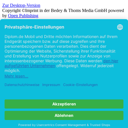
Zur Desktop-Version
Copyright ©Imprint in der Bedey & Thoms Media GmbH
powered
by
Open Publishing
Zurück
Suche in
Titel
Autor
Volltext
Erscheinungsjahr
Beliebiges Erscheinungsjahr
ab 2026
ab 2025
ab 2024
ab 2023
ab 2022
ab 2021
ab 2020
ab 2015
ab 2010
ab 2005
Cookie-Einstellungen