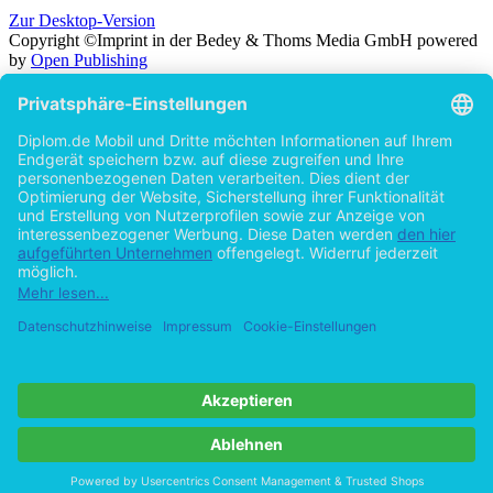
Zur Desktop-Version
Copyright ©Imprint in der Bedey & Thoms Media GmbH
powered
by
Open Publishing
Zurück
Suche in
Titel
Autor
Volltext
Erscheinungsjahr
Beliebiges Erscheinungsjahr
ab 2026
ab 2025
ab 2024
ab 2023
ab 2022
ab 2021
ab 2020
ab 2015
ab 2010
ab 2005
Cookie-Einstellungen