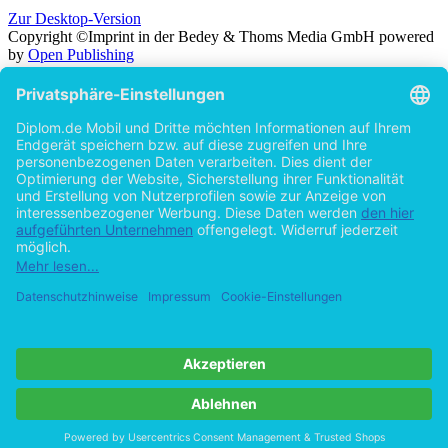
Zur Desktop-Version
Copyright ©Imprint in der Bedey & Thoms Media GmbH
powered
by
Open Publishing
Zurück
Suche in
Titel
Autor
Volltext
Erscheinungsjahr
Beliebiges Erscheinungsjahr
ab 2026
ab 2025
ab 2024
ab 2023
ab 2022
ab 2021
ab 2020
ab 2015
ab 2010
ab 2005
Cookie-Einstellungen