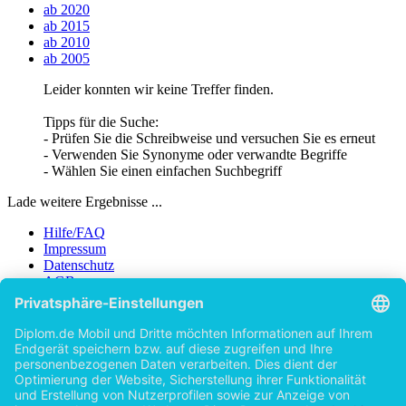
ab 2020
ab 2015
ab 2010
ab 2005
Leider konnten wir keine Treffer finden.
Tipps für die Suche:
- Prüfen Sie die Schreibweise und versuchen Sie es erneut
- Verwenden Sie Synonyme oder verwandte Begriffe
- Wählen Sie einen einfachen Suchbegriff
Lade weitere Ergebnisse ...
Hilfe/FAQ
Impressum
Datenschutz
AGB
Vertrag widerrufen
Zur Desktop-Version
Copyright ©Imprint in der Bedey & Thoms Media GmbH
powered
by
Open Publishing
Zurück
Erscheinungsjahr