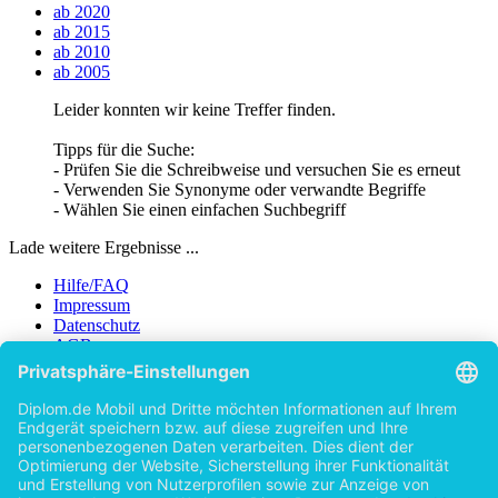
ab 2020
ab 2015
ab 2010
ab 2005
Leider konnten wir keine Treffer finden.
Tipps für die Suche:
- Prüfen Sie die Schreibweise und versuchen Sie es erneut
- Verwenden Sie Synonyme oder verwandte Begriffe
- Wählen Sie einen einfachen Suchbegriff
Lade weitere Ergebnisse ...
Hilfe/FAQ
Impressum
Datenschutz
AGB
Vertrag widerrufen
Zur Desktop-Version
Copyright ©Imprint in der Bedey & Thoms Media GmbH
powered
by
Open Publishing
Zurück
Erscheinungsjahr