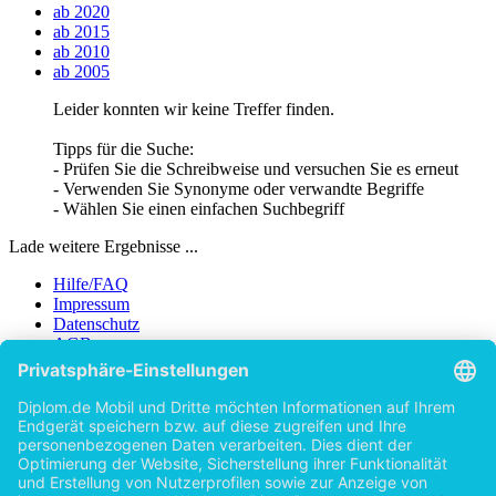
ab 2020
ab 2015
ab 2010
ab 2005
Leider konnten wir keine Treffer finden.
Tipps für die Suche:
- Prüfen Sie die Schreibweise und versuchen Sie es erneut
- Verwenden Sie Synonyme oder verwandte Begriffe
- Wählen Sie einen einfachen Suchbegriff
Lade weitere Ergebnisse ...
Hilfe/FAQ
Impressum
Datenschutz
AGB
Vertrag widerrufen
Zur Desktop-Version
Copyright ©Imprint in der Bedey & Thoms Media GmbH
powered
by
Open Publishing
Zurück
Erscheinungsjahr