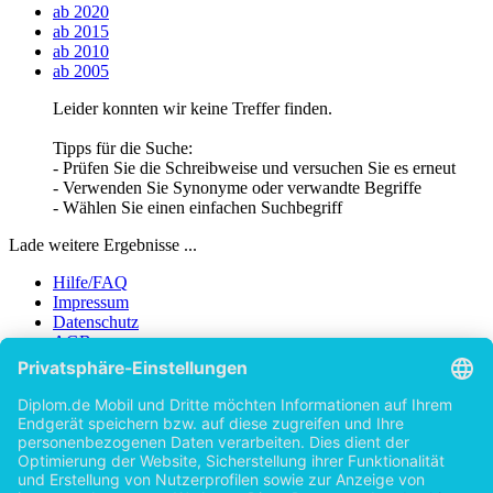
ab 2020
ab 2015
ab 2010
ab 2005
Leider konnten wir keine Treffer finden.
Tipps für die Suche:
- Prüfen Sie die Schreibweise und versuchen Sie es erneut
- Verwenden Sie Synonyme oder verwandte Begriffe
- Wählen Sie einen einfachen Suchbegriff
Lade weitere Ergebnisse ...
Hilfe/FAQ
Impressum
Datenschutz
AGB
Vertrag widerrufen
Zur Desktop-Version
Copyright ©Imprint in der Bedey & Thoms Media GmbH
powered
by
Open Publishing
Zurück
Erscheinungsjahr