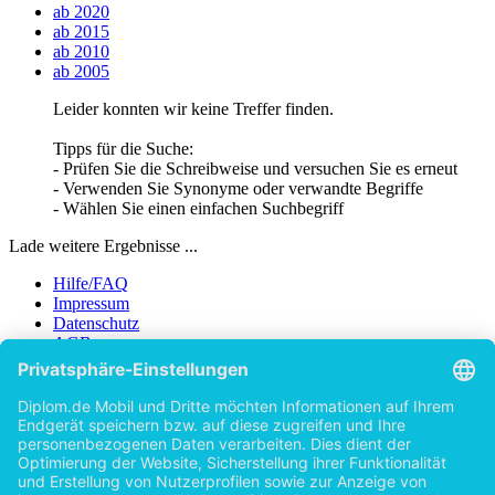
ab 2020
ab 2015
ab 2010
ab 2005
Leider konnten wir keine Treffer finden.
Tipps für die Suche:
- Prüfen Sie die Schreibweise und versuchen Sie es erneut
- Verwenden Sie Synonyme oder verwandte Begriffe
- Wählen Sie einen einfachen Suchbegriff
Lade weitere Ergebnisse ...
Hilfe/FAQ
Impressum
Datenschutz
AGB
Vertrag widerrufen
Zur Desktop-Version
Copyright ©Imprint in der Bedey & Thoms Media GmbH
powered
by
Open Publishing
Zurück
Erscheinungsjahr