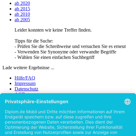
ab 2020
ab 2015
ab 2010
ab 2005
Leider konnten wir keine Treffer finden.
Tipps für die Suche:
- Prüfen Sie die Schreibweise und versuchen Sie es erneut
- Verwenden Sie Synonyme oder verwandte Begriffe
- Wählen Sie einen einfachen Suchbegriff
Lade weitere Ergebnisse ...
Hilfe/FAQ
Impressum
Datenschutz
AGB
Vertrag widerrufen
Zur Desktop-Version
Copyright ©Imprint in der Bedey & Thoms Media GmbH
powered
by
Open Publishing
Zurück
Erscheinungsjahr